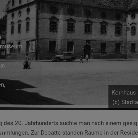
hl
r
tmuseum
us
n,
Kornhaus 
(c) Stadt
 des 20. Jahrhunderts suchte man nach einem geeigne
en
ammlungen. Zur Debatte standen Räume in der Reside