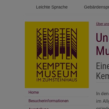
Leichte Sprache
Gebärdensp
Über un
Un
Mu
Ein
Ke
Home
In den
im All
Besucherinformationen
gründe