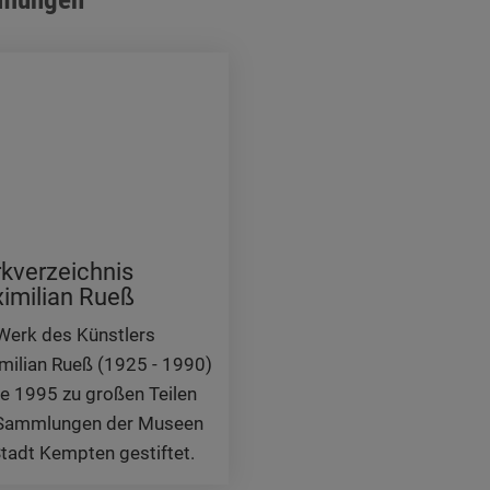
 die Plattformen YouTube oder Vimeo eingebunden. Wir nutzen YouTube im erweit
ieser Modus bewirkt laut YouTube, dass YouTube keine Informationen über die B
bevor diese sich das Video ansehen.
 Inhalte
ne Inhalte auf den Seiten dieser Website eingebunden. Das können Kartendienste 
endungen einer externen Website.
kverzeichnis
imilian Rueß
Werk des Künstlers
milian Rueß (1925 - 1990)
e 1995 zu großen Teilen
Sammlungen der Museen
Stadt Kempten gestiftet.