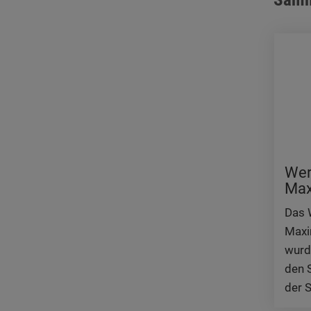
Videos werden über
Datenschutzmodus. D
Website speichert, 
Eingebundene
Optional sind exter
sein oder auch Anw
Wer
Max
Das 
Maxi
wurd
den 
der 