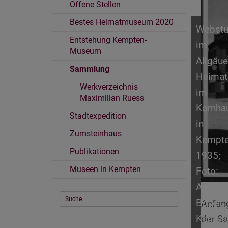
Offene Stellen
Bestes Heimatmuseum 2020
Webstu
Entstehung Kempten-
im
Museum
Allgäue
Sammlung
Heima
Werkverzeichnis
im
Maximilian Ruess
Kornha
Stadtexpedition
in
Zumsteinhaus
Kempte
Publikationen
1935;
Museen in Kempten
Foto:
Albert
Bösel,
Anfang
Kempt
der S