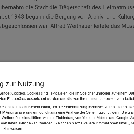
k
übernahm die Stadt die Trägerschaft des Heimatmus
bst 1943 begann die Bergung von Archiv- und Kulturgu
amt
bgeschlossen war. Alfred Weitnauer leitete das Muse
en
ation
1946 organisierte der Verein, inzwischen in „Heimatd
useumsguts.
m"
ng zur Nutzung.
ührte Oberbürgermeister August Fischer eine Invent
us
endet Cookies. Cookies sind Textdateien, die im Speicher und/oder auf einem Dat
ten Endgerätes gespeichert werden und die von Ihrem Internetbrowser verarbeite
wurde die Sammlung im „Allgäuer Heimatmuseum“ neu
es mit rein technischem Inhalt, um die Seitennutzung technisch zu realisieren. 
ponate optimal zu präsentieren.
t IP Anonymisierung ermöglicht uns eine Analyse der Seitennutzung, wenn Sie uns 
en. Weitere Funktionalitäten, wie die Einbindung von Youtube-Videos und Google Ma
von Ihnen aktiv gewählt werden. Sie finden hierzu weitere Informationen unter „De
er 1990er Jahre erhielt das Allgäu-Museum neuen Auft
hutzhinweisen
.
k