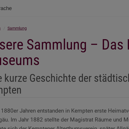
rache
s
Sammlung
sere Sammlung – Das 
seums
e kurze Geschichte der städti
mpten
 1880er Jahren entstanden in Kempten erste Heimatvere
gäu. Im Jahr 1882 stellte der Magistrat Räume und Mit
te sich der Kemptener Alterthumsverein, später Allgä