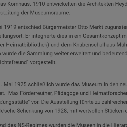
das Kornhaus. 1910 entwickelten die Architekten He
chiv
estaltung der Museumsräume.
en
ni 1919 entschied Bürgermeister Otto Merkt zugunst
llungsort. Er integrierte dies in ein Gesamtkonzept 
er Heimatbibliothek) und dem Knabenschulhaus Mühls
 wurde die Sammlung weiter erweitert und bedeutende
chtsfreund" vorgestellt.
us
. Mai 1925 schließlich wurde das Museum in den n
et. Max Förderreuther, Pädagoge und Heimatforscher
";
ldungsstätte" vor. Die Ausstellung führte zu zahlreic
le’sche Schenkung von 1928, mit wertvollen Stücken de
d des NS-Regimes wurden die Museen in die Hierarch