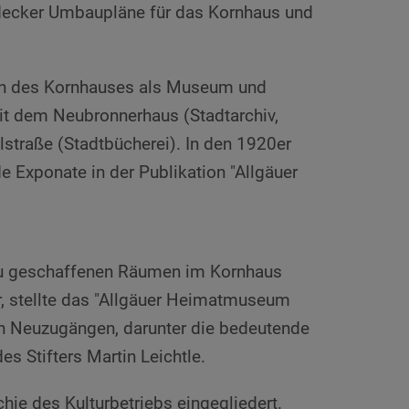
ydecker Umbaupläne für das Kornhaus und
en des Kornhauses als Museum und
mit dem Neubronnerhaus (Stadtarchiv,
traße (Stadtbücherei). In den 1920er
 Exponate in der Publikation "Allgäuer
eu geschaffenen Räumen im Kornhaus
, stellte das "Allgäuer Heimatmuseum
hen Neuzugängen, darunter die bedeutende
s Stifters Martin Leichtle.
ie des Kulturbetriebs eingegliedert.