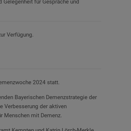
d Gelegenheit für Gespräche und
zur Verfügung.
Demenzwoche 2024 statt.
fenden Bayerischen Demenzstrategie der
die Verbesserung der aktiven
für Menschen mit Demenz.
turamt Kempten und Katrin Lörch-Merkle