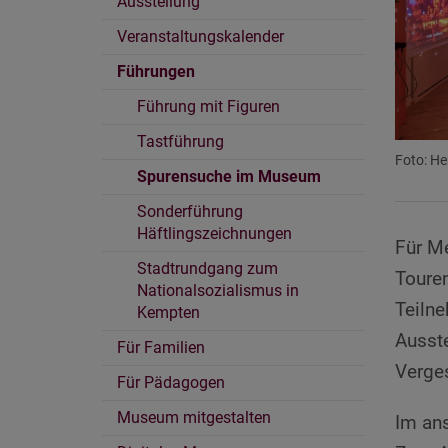
Ausstellung
Veranstaltungskalender
Führungen
Führung mit Figuren
Tastführung
Foto: H
Spurensuche im Museum
Sonderführung
Häftlingszeichnungen
Für Me
Stadtrundgang zum
Toure
Nationalsozialismus in
Teiln
Kempten
Ausste
Für Familien
Verge
Für Pädagogen
Museum mitgestalten
Im ans