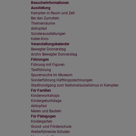
Besucherinformationen
Videos werden über
Ausstellung
Datenschutzmodus. D
Kempten in Raum und Zeit
Website speichert, 
Bei den Zumstein
Themenräume
Eingebundene
Aktivpfad
Sonderausstellungen
Optional sind exter
Keller-Kino
sein oder auch Anw
Veranstaltungskalender
Bewegter Donnerstag
Archiv Bewegter Donnerstag
Führungen
Führung mit Figuren
Tastführung
Spurensuche im Museum
Sonderführung Häftlingszeichnungen
Stadtrundgang zum Nationalsozialismus in Kempten
Für Familien
Kinderworkshops
Kindergeburtstage
Aktivpfad
Malen und Basteln
Für Pädagogen
Kindergarten
Grund- und Förderschule
Weiterführende Schulen