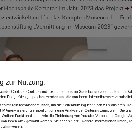
er Hochschule Kempten im Jahr 2023 das Projekt
➜ 
nz
entwickelt und für das Kempten-Museum den Förde
assenstiftung „Vermittlung im Museum 2023“ gewon
ng zur Nutzung.
endet Cookies. Cookies sind Textdateien, die im Speicher und/oder auf einem Dat
ten Endgerätes gespeichert werden und die von Ihrem Internetbrowser verarbeite
es mit rein technischem Inhalt, um die Seitennutzung technisch zu realisieren. 
t IP Anonymisierung ermöglicht uns eine Analyse der Seitennutzung, wenn Sie uns 
en. Weitere Funktionalitäten, wie die Einbindung von Youtube-Videos und Google Ma
von Ihnen aktiv gewählt werden. Sie finden hierzu weitere Informationen unter „De
hutzhinweisen
.