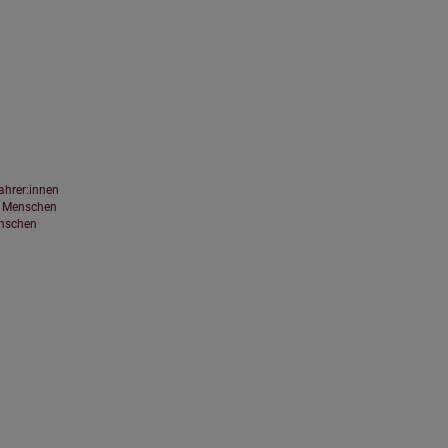
ahrer:innen
e Menschen
enschen