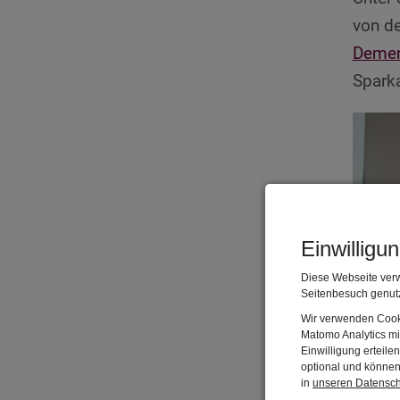
von d
Deme
Spark
Einwilligu
Diese Webseite verw
Seitenbesuch genutz
Wir verwenden Cooki
Matomo Analytics mi
Einwilligung erteil
optional und können 
in
unseren Datensc