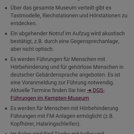
Diese Website nutzt Matomo Analytics für die Auswertung der
Über das gesamte Museum verteilt gibt es
Seitenaufrufe als Statistik. Die hierdurch gespeicherten Daten werden
ausschließlich auf unseren eigenen Servern gespeichert. Eine
Tastmodelle, Riechstationen und Hörstationen zu
Übertragung an Dritte erfolgt nicht. Wir verwenden die Funktion
entdecken.
AnonymizeIP zur Anonymisierung Ihrer IP-Adresse, so dass diese gekürzt
wird und nicht mehr Ihrem Besuch auf unserer Internetseite zugeordnet
Ein abgehender Notruf im Aufzug wird akustisch
werden kann.
bestätigt, z.B. durch eine Gegensprechanlage,
YouTube / Vimeo
aber nicht optisch.
Videos werden über die Plattformen YouTube oder Vimeo eingebunden.
Es werden Führungen für Menschen mit
Wir nutzen YouTube im erweiterten Datenschutzmodus. Dieser Modus
bewirkt laut YouTube, dass YouTube keine Informationen über die
Hörbehinderung und für gehörlose Menschen in
Besucher auf dieser Website speichert, bevor diese sich das Video
deutscher Gebärdensprache angeboten. Es ist
ansehen.
eine Voranmeldung zur Führung notwendig.
Eingebundene Inhalte
Aktuelle Termine finden Sie hier
➜ DGS-
Optional sind externe Inhalte auf den Seiten dieser Website
Führungen im Kempten-Museum
eingebunden. Das können Kartendienste wie z.B. Google Maps sein
oder auch Anwendungen einer externen Website.
Es werden für Menschen mit Hörbehinderung
Führungen mit FM-Anlagen ermöglicht (z.B.
Kopfhörer, Halsringschleifen).
Im Salon sind fünf Tische mit heller und