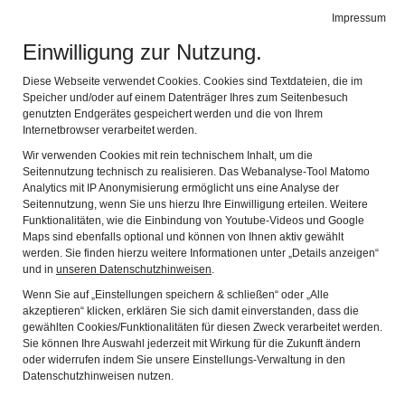
Impressum
de
en
Leichte Sprache
Gebärdensprache
Einwilligung zur Nutzung.
KEMPTEN-MUSEUM
Navi
Diese Webseite verwendet Cookies. Cookies sind Textdateien, die im
IM ZUMSTEINHAUS
Speicher und/oder auf einem Datenträger Ihres zum Seitenbesuch
genutzten Endgerätes gespeichert werden und die von Ihrem
Informationen für
Internetbrowser verarbeitet werden.
Wir verwenden Cookies mit rein technischem Inhalt, um die
Menschen mit
Seitennutzung technisch zu realisieren. Das Webanalyse-Tool Matomo
Analytics mit IP Anonymisierung ermöglicht uns eine Analyse der
Seitennutzung, wenn Sie uns hierzu Ihre Einwilligung erteilen. Weitere
Hörbehinderung und
Funktionalitäten, wie die Einbindung von Youtube-Videos und Google
Maps sind ebenfalls optional und können von Ihnen aktiv gewählt
gehörlose Menschen
werden. Sie finden hierzu weitere Informationen unter „Details anzeigen“
und in
unseren Datenschutzhinweisen
.
Wenn Sie auf „Einstellungen speichern & schließen“ oder „Alle
akzeptieren“ klicken, erklären Sie sich damit einverstanden, dass die
gewählten Cookies/Funktionalitäten für diesen Zweck verarbeitet werden.
Sie können Ihre Auswahl jederzeit mit Wirkung für die Zukunft ändern
oder widerrufen indem Sie unsere Einstellungs-Verwaltung in den
Datenschutzhinweisen nutzen.