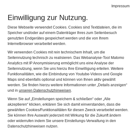
Impressum
de
en
Leichte Sprache
Gebärdensprache
Einwilligung zur Nutzung.
KEMPTEN-MUSEUM
Navi
Diese Webseite verwendet Cookies. Cookies sind Textdateien, die im
IM ZUMSTEINHAUS
Speicher und/oder auf einem Datenträger Ihres zum Seitenbesuch
genutzten Endgerätes gespeichert werden und die von Ihrem
Ausstellung
Internetbrowser verarbeitet werden.
Wir verwenden Cookies mit rein technischem Inhalt, um die
Seitennutzung technisch zu realisieren. Das Webanalyse-Tool Matomo
Analytics mit IP Anonymisierung ermöglicht uns eine Analyse der
Seitennutzung, wenn Sie uns hierzu Ihre Einwilligung erteilen. Weitere
2.000 Jahre Kempten neu erzählt
Funktionalitäten, wie die Einbindung von Youtube-Videos und Google
Maps sind ebenfalls optional und können von Ihnen aktiv gewählt
2.000 Jahre Stadtgeschichte neu erzählen – das ist
werden. Sie finden hierzu weitere Informationen unter „Details anzeigen“
und in
unseren Datenschutzhinweisen
.
das Kernanliegen des Kempten-Museums im
Wenn Sie auf „Einstellungen speichern & schließen“ oder „Alle
Zumsteinhaus. Die Ausstellungsräume im
akzeptieren“ klicken, erklären Sie sich damit einverstanden, dass die
gewählten Cookies/Funktionalitäten für diesen Zweck verarbeitet werden.
Erdgeschoss ermöglichen einen schnellen Einstieg in
Sie können Ihre Auswahl jederzeit mit Wirkung für die Zukunft ändern
die Geschichte Kemptens und in jene des
oder widerrufen indem Sie unsere Einstellungs-Verwaltung in den
Datenschutzhinweisen nutzen.
Handelshauses der Gebrüder Zumstein – die