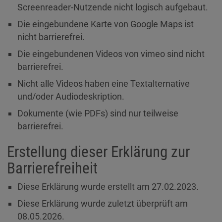
Diese Website nutzt Matomo Analytics für die Auswertung der
Screenreader-Nutzende nicht logisch aufgebaut.
Seitenaufrufe als Statistik. Die hierdurch gespeicherten Daten werden
ausschließlich auf unseren eigenen Servern gespeichert. Eine
Die eingebundene Karte von Google Maps ist
Übertragung an Dritte erfolgt nicht. Wir verwenden die Funktion
nicht barrierefrei.
AnonymizeIP zur Anonymisierung Ihrer IP-Adresse, so dass diese gekürzt
wird und nicht mehr Ihrem Besuch auf unserer Internetseite zugeordnet
Die eingebundenen Videos von vimeo sind nicht
werden kann.
barrierefrei.
YouTube / Vimeo
Nicht alle Videos haben eine Textalternative
Videos werden über die Plattformen YouTube oder Vimeo eingebunden.
und/oder Audiodeskription.
Wir nutzen YouTube im erweiterten Datenschutzmodus. Dieser Modus
bewirkt laut YouTube, dass YouTube keine Informationen über die
Dokumente (wie PDFs) sind nur teilweise
Besucher auf dieser Website speichert, bevor diese sich das Video
barrierefrei.
ansehen.
Eingebundene Inhalte
Erstellung dieser Erklärung zur
Optional sind externe Inhalte auf den Seiten dieser Website
Barrierefreiheit
eingebunden. Das können Kartendienste wie z.B. Google Maps sein
oder auch Anwendungen einer externen Website.
Diese Erklärung wurde erstellt am 27.02.2023.
Diese Erklärung wurde zuletzt überprüft am
08.05.2026.