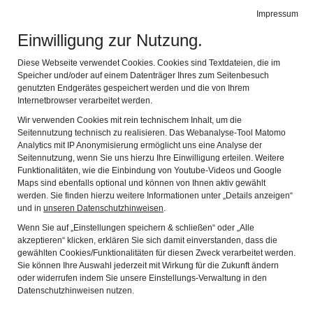
Impressum
de
en
Leichte Sprache
Gebärdensprache
Einwilligung zur Nutzung.
KEMPTEN-MUSEUM
Navi
Diese Webseite verwendet Cookies. Cookies sind Textdateien, die im
IM ZUMSTEINHAUS
Speicher und/oder auf einem Datenträger Ihres zum Seitenbesuch
genutzten Endgerätes gespeichert werden und die von Ihrem
Erklärung zur
Internetbrowser verarbeitet werden.
Wir verwenden Cookies mit rein technischem Inhalt, um die
Barrierefreiheit
Seitennutzung technisch zu realisieren. Das Webanalyse-Tool Matomo
Analytics mit IP Anonymisierung ermöglicht uns eine Analyse der
Seitennutzung, wenn Sie uns hierzu Ihre Einwilligung erteilen. Weitere
Funktionalitäten, wie die Einbindung von Youtube-Videos und Google
Maps sind ebenfalls optional und können von Ihnen aktiv gewählt
werden. Sie finden hierzu weitere Informationen unter „Details anzeigen“
Das Kulturamt Kempten (Allgäu) ist bemüht, die
und in
unseren Datenschutzhinweisen
.
unten genannte Website im Einklang mit der
Wenn Sie auf „Einstellungen speichern & schließen“ oder „Alle
Bayerischen E-Government-Verordnung (BayEGovV)
akzeptieren“ klicken, erklären Sie sich damit einverstanden, dass die
gewählten Cookies/Funktionalitäten für diesen Zweck verarbeitet werden.
in Verbindung mit der Barrierefreie-
Sie können Ihre Auswahl jederzeit mit Wirkung für die Zukunft ändern
oder widerrufen indem Sie unsere Einstellungs-Verwaltung in den
Informationstechnik-Verordnung (BITV) barrierefrei
Datenschutzhinweisen nutzen.
zugänglich zu machen.